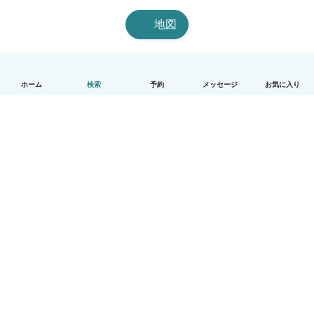
地図
ホーム
検索
予約
メッセージ
お気に入り
日本語
使い方
ヘルプ
利用規約とプライバシー
料金
会社詳細
Babysitsビジネスプログラム
コミュニティ道徳規範
© Babysits B.V.