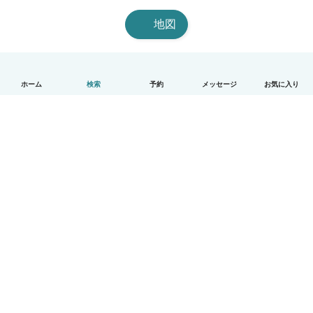
地図
ホーム
検索
予約
メッセージ
お気に入り
日本語
使い方
ヘルプ
利用規約とプライバシー
料金
会社詳細
Babysitsビジネスプログラム
コミュニティ道徳規範
© Babysits B.V.