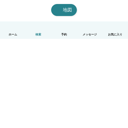
地図
ホーム
検索
予約
メッセージ
お気に入り
日本語
使い方
ヘルプ
利用規約とプライバシー
料金
会社詳細
Babysitsビジネスプログラム
コミュニティ道徳規範
© Babysits B.V.