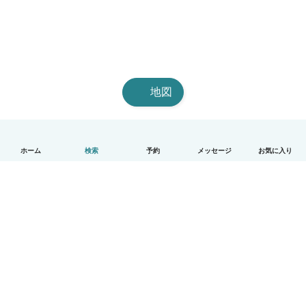
地図
ホーム
検索
予約
メッセージ
お気に入り
日本語
使い方
ヘルプ
利用規約とプライバシー
料金
会社詳細
Babysitsビジネスプログラム
コミュニティ道徳規範