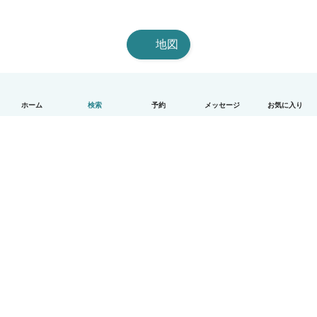
地図
ホーム
検索
予約
メッセージ
お気に入り
日本語
使い方
ヘルプ
利用規約とプライバシー
料金
会社詳細
Babysitsビジネスプログラム
コミュニティ道徳規範