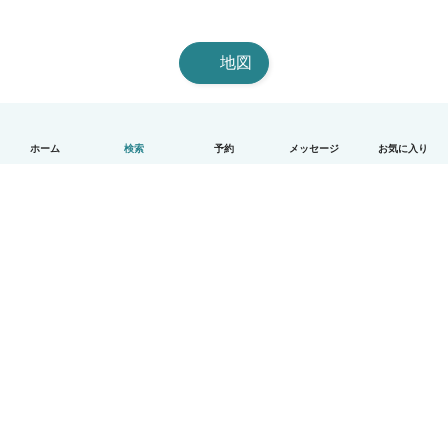
地図
ホーム
検索
予約
メッセージ
お気に入り
日本語
使い方
ヘルプ
利用規約とプライバシー
料金
会社詳細
Babysitsビジネスプログラム
コミュニティ道徳規範