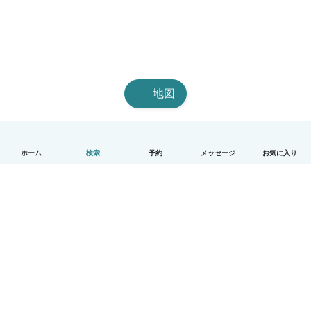
地図
ホーム
検索
予約
メッセージ
お気に入り
日本語
使い方
ヘルプ
利用規約とプライバシー
料金
会社詳細
Babysitsビジネスプログラム
コミュニティ道徳規範