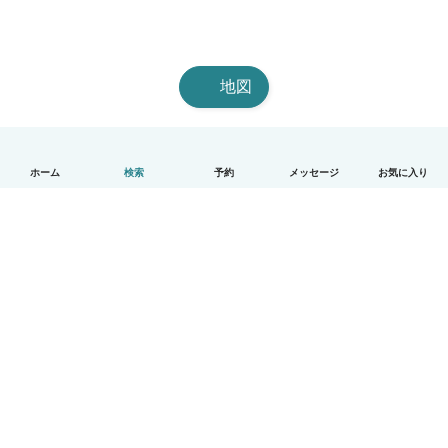
地図
ホーム
検索
予約
メッセージ
お気に入り
日本語
使い方
ヘルプ
利用規約とプライバシー
料金
会社詳細
Babysitsビジネスプログラム
コミュニティ道徳規範