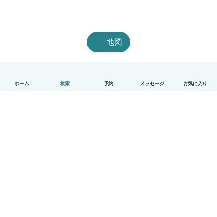
地図
ホーム
検索
予約
メッセージ
お気に入り
日本語
使い方
ヘルプ
利用規約とプライバシー
料金
会社詳細
Babysitsビジネスプログラム
コミュニティ道徳規範