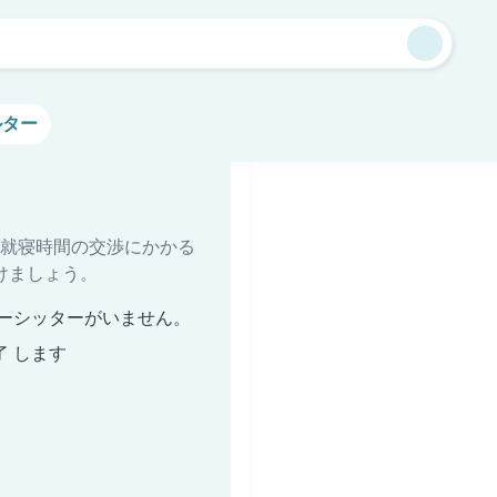
越
ルター
就寝時間の交渉にかかる
けましょう。
ーシッターがいません。
了 します