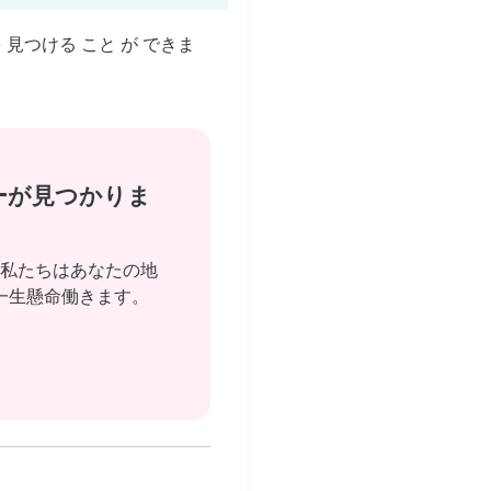
を 見つける こと が できま
ーが見つかりま
私たちはあなたの地
一生懸命働きます。