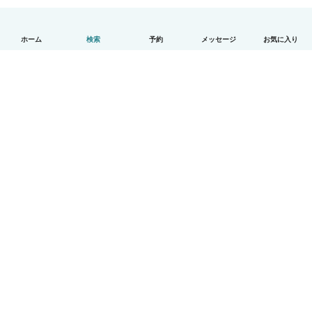
ホーム
検索
予約
メッセージ
お気に入り
日本語
使い方
ヘルプ
利用規約とプライバシー
料金
会社詳細
Babysitsビジネスプログラム
コミュニティ道徳規範
© Babysits B.V.