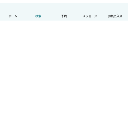
ホーム
検索
予約
メッセージ
お気に入り
日本語
使い方
ヘルプ
利用規約とプライバシー
料金
会社詳細
Babysitsビジネスプログラム
コミュニティ道徳規範
© Babysits B.V.