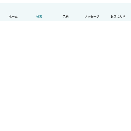
ホーム
検索
予約
メッセージ
お気に入り
日本語
使い方
ヘルプ
利用規約とプライバシー
料金
会社詳細
Babysitsビジネスプログラム
コミュニティ道徳規範
© Babysits B.V.