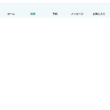
ホーム
検索
予約
メッセージ
お気に入り
日本語
使い方
ヘルプ
利用規約とプライバシー
料金
会社詳細
Babysitsビジネスプログラム
コミュニティ道徳規範
© Babysits B.V.