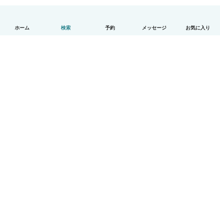
ホーム
検索
予約
メッセージ
お気に入り
日本語
使い方
ヘルプ
利用規約とプライバシー
料金
会社詳細
Babysitsビジネスプログラム
コミュニティ道徳規範
© Babysits B.V.