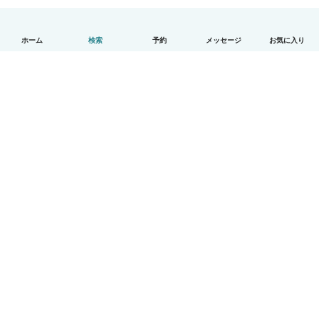
ホーム
検索
予約
メッセージ
お気に入り
日本語
使い方
ヘルプ
利用規約とプライバシー
料金
会社詳細
Babysitsビジネスプログラム
コミュニティ道徳規範
© Babysits B.V.