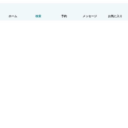
ホーム
検索
予約
メッセージ
お気に入り
日本語
使い方
ヘルプ
利用規約とプライバシー
料金
会社詳細
Babysitsビジネスプログラム
コミュニティ道徳規範
© Babysits B.V.