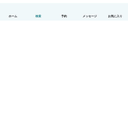
ホーム
検索
予約
メッセージ
お気に入り
日本語
使い方
ヘルプ
利用規約とプライバシー
料金
会社詳細
Babysitsビジネスプログラム
コミュニティ道徳規範
© Babysits B.V.