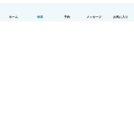
ホーム
検索
予約
メッセージ
お気に入り
日本語
使い方
ヘルプ
利用規約とプライバシー
料金
会社詳細
Babysitsビジネスプログラム
コミュニティ道徳規範
© Babysits B.V.