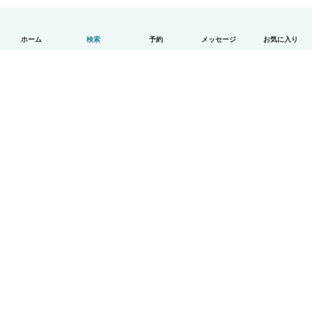
ホーム
検索
予約
メッセージ
お気に入り
日本語
使い方
ヘルプ
利用規約とプライバシー
料金
会社詳細
Babysitsビジネスプログラム
コミュニティ道徳規範
© Babysits B.V.