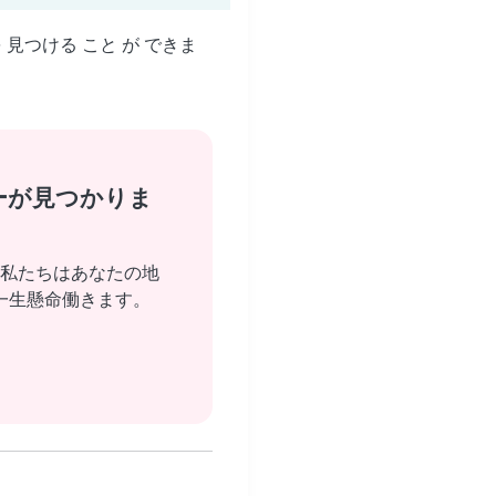
を 見つける こと が できま
ーが見つかりま
私たちはあなたの地
一生懸命働きます。