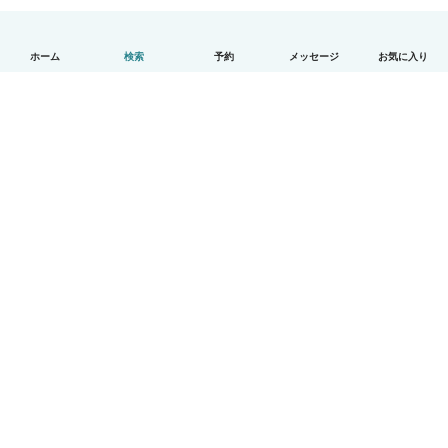
ホーム
検索
予約
メッセージ
お気に入り
日本語
使い方
ヘルプ
利用規約とプライバシー
料金
会社詳細
Babysitsビジネスプログラム
コミュニティ道徳規範
© Babysits B.V.