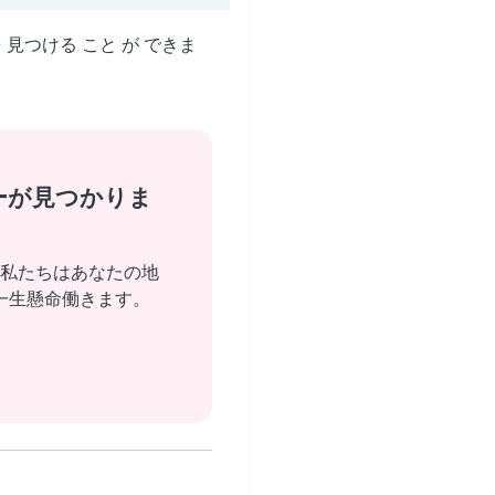
を 見つける こと が できま
ーが見つかりま
私たちはあなたの地
一生懸命働きます。