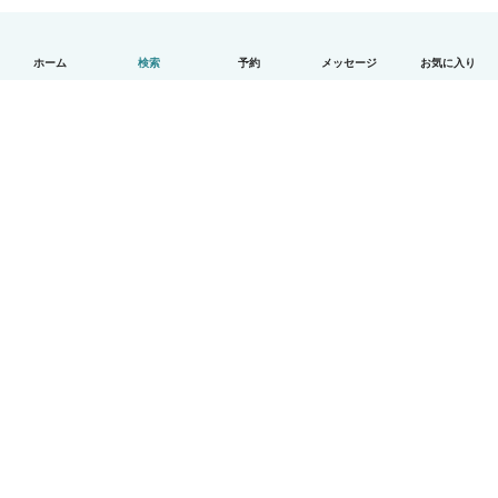
ホーム
検索
予約
メッセージ
お気に入り
日本語
使い方
ヘルプ
利用規約とプライバシー
料金
会社詳細
Babysitsビジネスプログラム
コミュニティ道徳規範
© Babysits B.V.