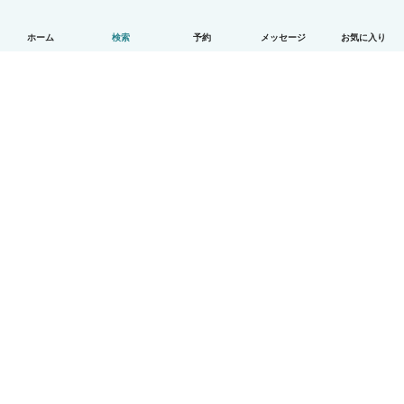
ホーム
検索
予約
メッセージ
お気に入り
日本語
使い方
ヘルプ
利用規約とプライバシー
料金
会社詳細
Babysitsビジネスプログラム
コミュニティ道徳規範
© Babysits B.V.