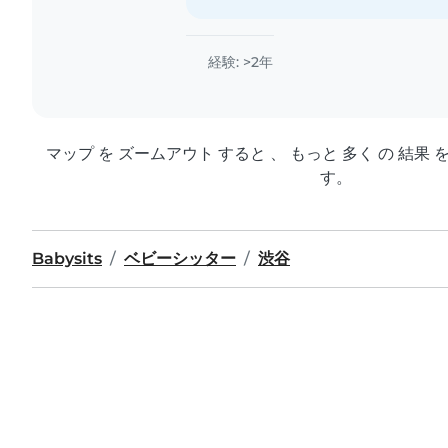
経験: >2年
マップ を ズームアウト すると 、 もっと 多く の 結果 
す。
Babysits
ベビーシッター
渋谷