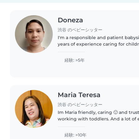
Doneza
渋谷 のベビーシッター
I'm a responsible and patient babysi
years of experience caring for childr
including babies, toddlers, preschoo
schoolers. While..
経験: >5年
Maria Teresa
渋谷 のベビーシッター
Im Maria friendly, caring 🙂 and trus
working with toddlers. And a lot of
babysitting. Im looking forward to 
children. Feel free..
経験: >10年