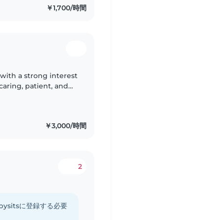
￥1,700/時間
with a strong interest
caring, patient, and
ng job. My experience
￥3,000/時間
2
ysitsに登録する必要