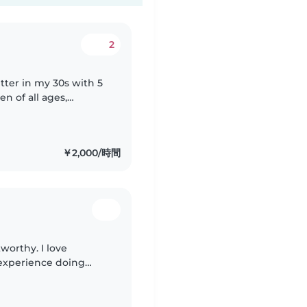
2
tter in my 30s with 5
en of all ages,
lers, and grade-
￥2,000/時間
tworthy. I love
 experience doing
take good care of your