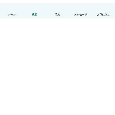
ホーム
検索
予約
メッセージ
お気に入り
日本語
使い方
ヘルプ
利用規約とプライバシー
料金
会社詳細
Babysitsビジネスプログラム
コミュニティ道徳規範
© Babysits B.V.