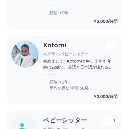
degree in Kobe as part of a
university exchange program. I
経験: >5年
have been babysitting since the
￥2,000/時間
age of 14 and have extensive
experience..
Kotomi
神戸市 のベビーシッター
初めまして✨Kotomiと申します🌷 年
齢は22歳で、英語と日本語が喋れるバ
イリンガルです😌 現在は、インター
ナショナルスクールで働いており、主
経験: >2年
に2歳から5歳児までのKindergarten
平均の返信時間: 58秒
のお手伝いをさせてもらってます🍀*
￥2,000/時間
゚ 英語での会話がいいとの事でした
ら、英語でのやりとりをさせていただ
きます😊
ベビーシッター
1