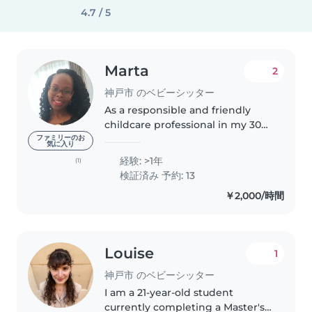
4.7 / 5
Marta
2
神戸市 のベビーシッター
As a responsible and friendly
childcare professional in my 30s,
I have 1 year of experience caring
ファミリーのお
気に入り
for babies, toddlers, and
経験: >1年
(1)
preschoolers. I am a multilingual
検証済み 予約: 13
speaker of English, French,..
￥2,000/時間
Louise
1
神戸市 のベビーシッター
I am a 21-year-old student
currently completing a Master's