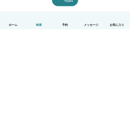
ホーム
検索
予約
メッセージ
お気に入り
日本語
使い方
ヘルプ
利用規約とプライバシー
料金
会社詳細
Babysitsビジネスプログラム
コミュニティ道徳規範
© Babysits B.V.