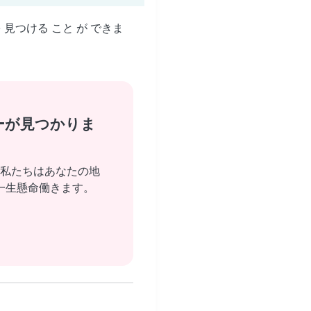
を 見つける こと が できま
ーが見つかりま
私たちはあなたの地
一生懸命働きます。