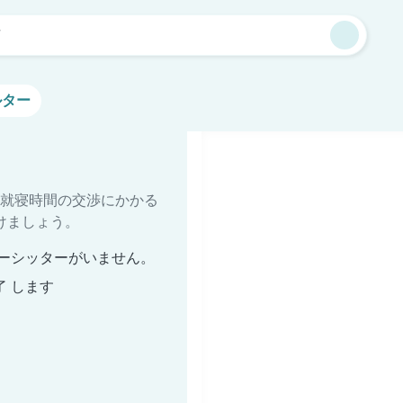
市
ルター
就寝時間の交渉にかかる
けましょう。
ーシッターがいません。
了 します