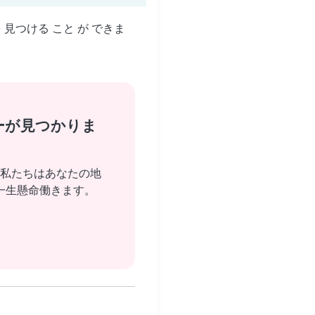
を 見つける こと が できま
ーが見つかりま
私たちはあなたの地
一生懸命働きます。