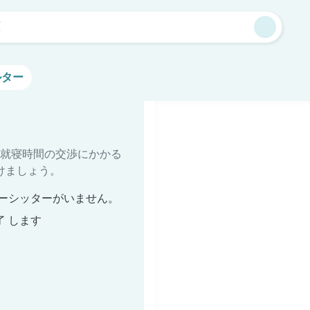
原
ルター
就寝時間の交渉にかかる
けましょう。
ーシッターがいません。
了 します