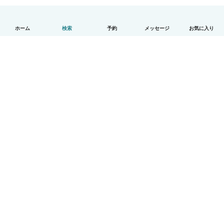
ホーム
検索
予約
メッセージ
お気に入り
日本語
使い方
ヘルプ
利用規約とプライバシー
料金
会社詳細
Babysitsビジネスプログラム
コミュニティ道徳規範
© Babysits B.V.