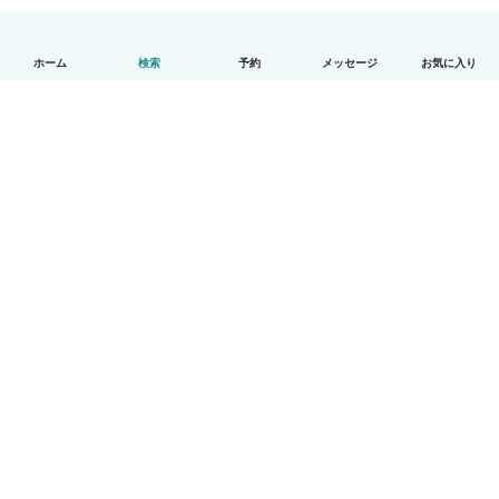
ホーム
検索
予約
メッセージ
お気に入り
日本語
使い方
ヘルプ
利用規約とプライバシー
料金
会社詳細
Babysitsビジネスプログラム
コミュニティ道徳規範
© Babysits B.V.