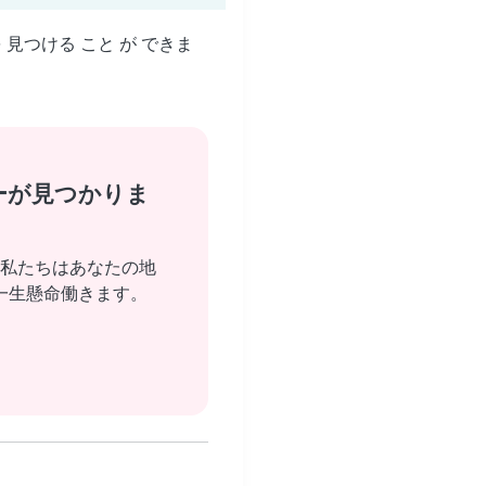
を 見つける こと が できま
ーが見つかりま
私たちはあなたの地
一生懸命働きます。