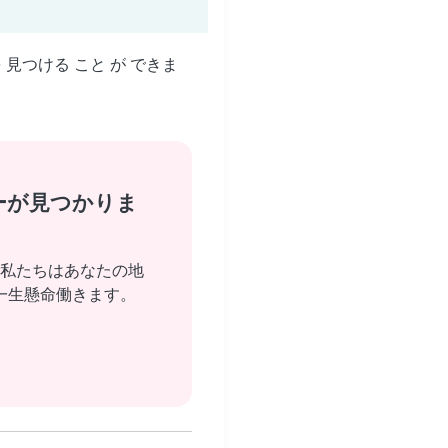
を 見つける こと が できま
ーが見つかりま
私たちはあなたの地
一生懸命働きます。