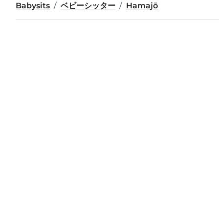
Babysits
ベビーシッター
Hamajō