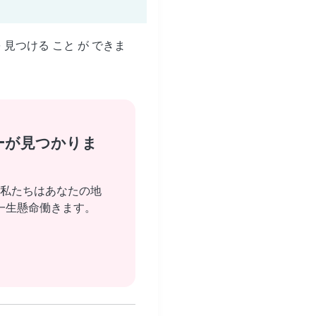
を 見つける こと が できま
ーが見つかりま
私たちはあなたの地
一生懸命働きます。