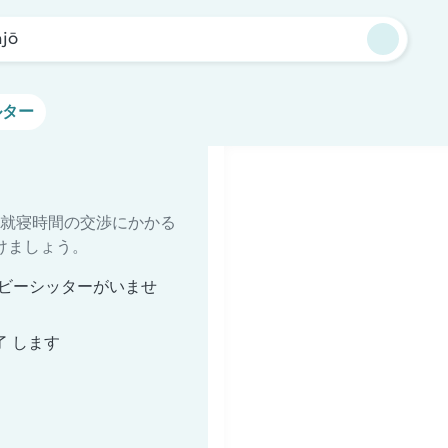
jō
ルター
就寝時間の交渉にかかる
けましょう。
ベビーシッターがいませ
了 します