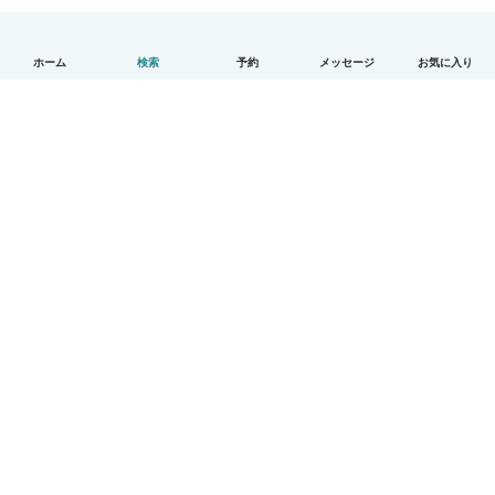
ホーム
検索
予約
メッセージ
お気に入り
日本語
使い方
ヘルプ
利用規約とプライバシー
料金
会社詳細
Babysitsビジネスプログラム
コミュニティ道徳規範
© Babysits B.V.