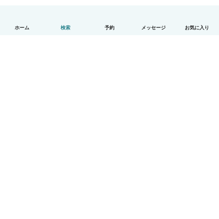
ホーム
検索
予約
メッセージ
お気に入り
日本語
使い方
ヘルプ
利用規約とプライバシー
料金
会社詳細
Babysitsビジネスプログラム
コミュニティ道徳規範
© Babysits B.V.