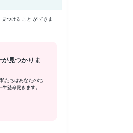
を 見つける こと が できま
ーが見つかりま
私たちはあなたの地
一生懸命働きます。