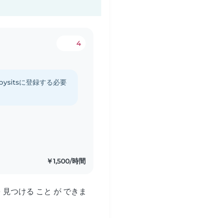
4
ysitsに登録する必要
￥1,500/時間
を 見つける こと が できま