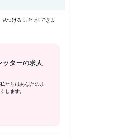
を 見つける こと が できま
シッターの求人
私たちはあなたのよ
くします。