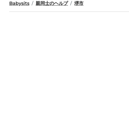
Babysits
親同士のヘルプ
堺市