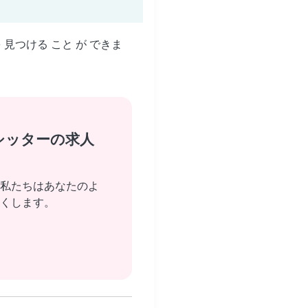
を 見つける こと が できま
シッターの求人
私たちはあなたのよ
くします。