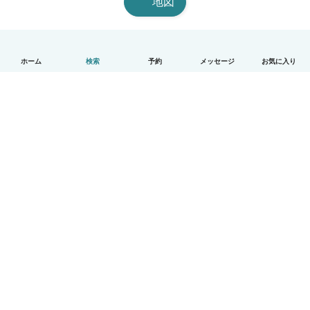
地図
ホーム
検索
予約
メッセージ
お気に入り
日本語
使い方
ヘルプ
利用規約とプライバシー
料金
会社詳細
Babysitsビジネスプログラム
コミュニティ道徳規範
© Babysits B.V.