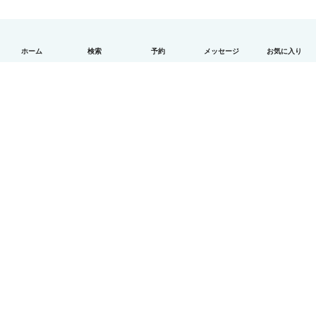
ホーム
検索
予約
メッセージ
お気に入り
日本語
使い方
ヘルプ
利用規約とプライバシー
料金
会社詳細
Babysitsビジネスプログラム
コミュニティ道徳規範