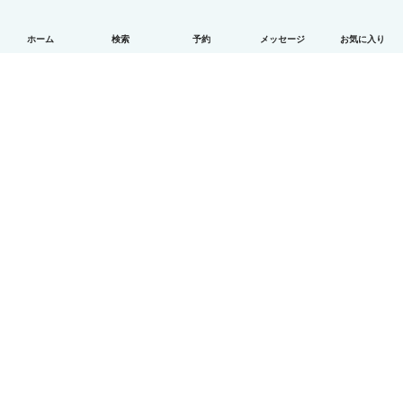
ホーム
検索
予約
メッセージ
お気に入り
日本語
使い方
ヘルプ
利用規約とプライバシー
料金
会社詳細
Babysitsビジネスプログラム
コミュニティ道徳規範
© Babysits B.V.