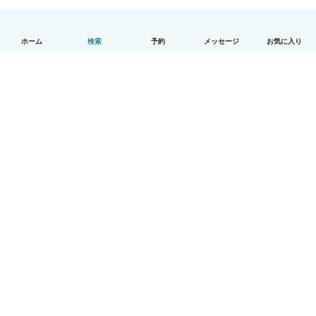
ホーム
検索
予約
メッセージ
お気に入り
日本語
使い方
ヘルプ
利用規約とプライバシー
料金
会社詳細
Babysitsビジネスプログラム
コミュニティ道徳規範
© Babysits B.V.