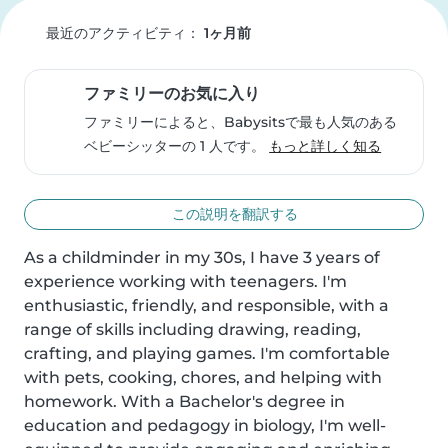
最近のアクティビティ：
1ヶ月前
ファミリーのお気に入り
ファミリーによると、Babysitsで最も人気のある
ベビーシッターの 1 人です。
もっと詳しく知る
この説明を翻訳する
As a childminder in my 30s, I have 3 years of 
experience working with teenagers. I'm 
enthusiastic, friendly, and responsible, with a 
range of skills including drawing, reading, 
crafting, and playing games. I'm comfortable 
with pets, cooking, chores, and helping with 
homework. With a Bachelor's degree in 
education and pedagogy in biology, I'm well-