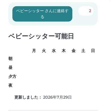
ベビーシッター さんに連絡す
2
る
ベビーシッター可能日
月
火
水
木
金
土
日
朝
昼
夕方
夜
更新しました：
2026年7月29日