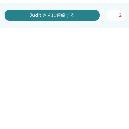
Judit さんに連絡する
2
日本語
使い方
ヘルプ
利用規約とプライバシー
料金
会社詳細
Babysitsビジネスプログラム
コミュニティ道徳規範