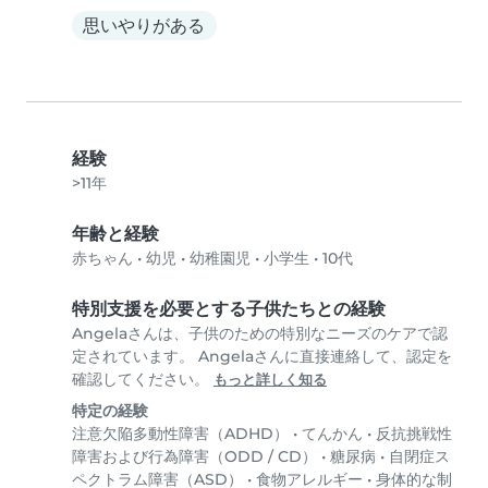
思いやりがある
経験
>11年
年齢と経験
赤ちゃん
•
幼児
•
幼稚園児
•
小学生
•
10代
特別支援を必要とする子供たちとの経験
Angelaさんは、子供のための特別なニーズのケアで認
定されています。 Angelaさんに直接連絡して、認定を
確認してください。
もっと詳しく知る
特定の経験
注意欠陥多動性障害（ADHD）
•
てんかん
•
反抗挑戦性
障害および行為障害（ODD / CD）
•
糖尿病
•
自閉症ス
ペクトラム障害（ASD）
•
食物アレルギー
•
身体的な制