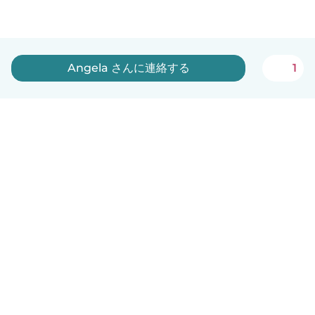
Angela さんに連絡する
1
日本語
使い方
ヘルプ
利用規約とプライバシー
料金
会社詳細
Babysitsビジネスプログラム
コミュニティ道徳規範