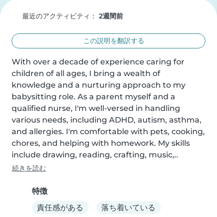
最近のアクティビティ：
2週間前
この説明を翻訳する
With over a decade of experience caring for 
children of all ages, I bring a wealth of 
knowledge and a nurturing approach to my 
babysitting role. As a parent myself and a 
qualified nurse, I'm well-versed in handling 
various needs, including ADHD, autism, asthma, 
and allergies. I'm comfortable with pets, cooking, 
chores, and helping with homework. My skills 
include drawing, reading, crafting, music,..
続きを読む
特徴
責任感がある
落ち着いている