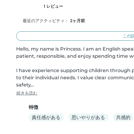
1 レビュー
最近のアクティビティ：
2ヶ月前
この
Hello, my name is Princess. I am an English speake
patient, responsible, and enjoy spending time wi
I have experience supporting children through pla
to their individual needs. I value clear communica
safety,..
続きを読む
特徴
責任感がある
思いやりがある
共感的